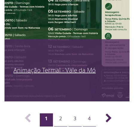
Animação Termal - Vale da Mó
1
2
3
4