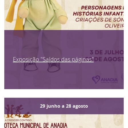
Exposição "Saídos das páginas"
29
junho
a
28
agosto