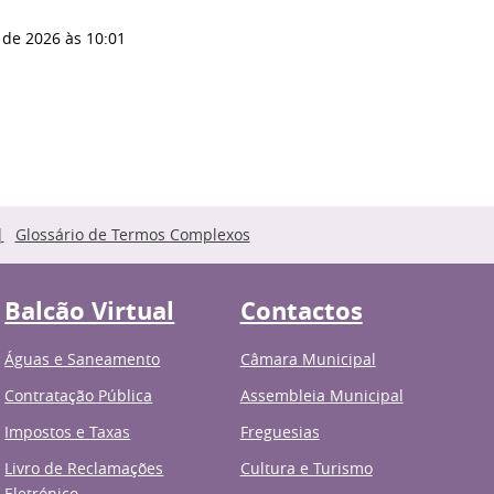
 de 2026
às 10:01
Glossário de Termos Complexos
Balcão Virtual
Contactos
Águas e Saneamento
Câmara Municipal
Contratação Pública
Assembleia Municipal
Impostos e Taxas
Freguesias
Livro de Reclamações
Cultura e Turismo
Eletrónico