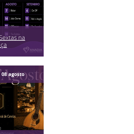
Sextas na
aça
08
agosto