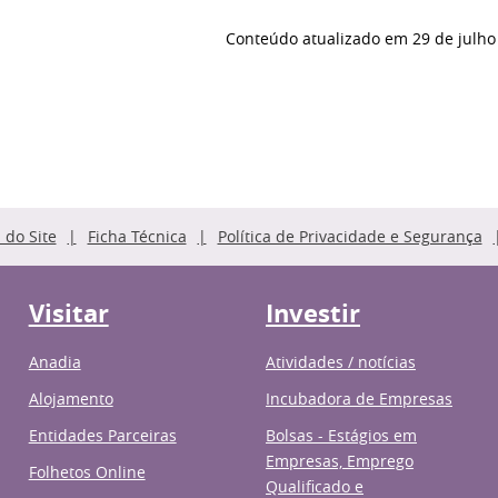
Conteúdo atualizado em
29 de julho
do Site
Ficha Técnica
Política de Privacidade e Segurança
Visitar
Investir
Anadia
Atividades / notícias
Alojamento
Incubadora de Empresas
Entidades Parceiras
Bolsas - Estágios em
Empresas, Emprego
Folhetos Online
Qualificado e