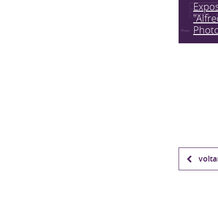
Expo
"Alfr
Phot
volta