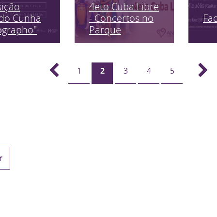
sição
4eto Cuba Libre
Fa
edo Cunha
- Concertos no
ographo"
Parque
1
2
3
4
5
r