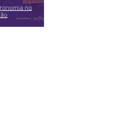
tronomia no
rão