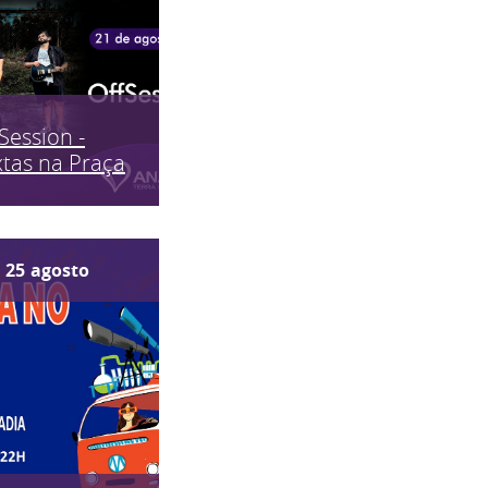
Session -
tas na Praça
25
agosto