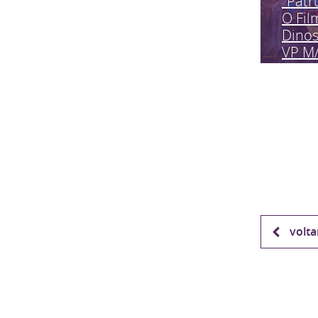
"Patr
O Fil
Dinos
VP M
volta