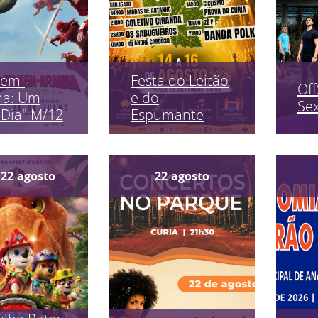
em-
Festa do Leitão
Off
ha: Um
e do
Sex
Dia" M/12
Espumante
22
agosto
22
agosto