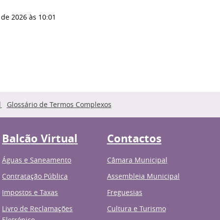
 de 2026
às 10:01
Glossário de Termos Complexos
Balcão Virtual
Contactos
Águas e Saneamento
Câmara Municipal
Contratação Pública
Assembleia Municipal
Impostos e Taxas
Freguesias
Livro de Reclamações
Cultura e Turismo
Eletrónico