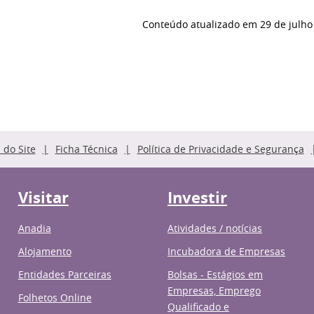
Conteúdo atualizado em
29 de julho
do Site
Ficha Técnica
Política de Privacidade e Segurança
Visitar
Investir
Anadia
Atividades / notícias
Alojamento
Incubadora de Empresas
Entidades Parceiras
Bolsas - Estágios em
Empresas, Emprego
Folhetos Online
Qualificado e