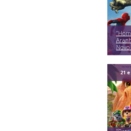
"Hom
Aran
Novo 
21
e