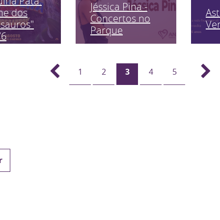
ulha Pata:
Jéssica Pina -
As
me dos
Concertos no
Ve
sauros"
Parque
/6
1
2
3
4
5
r