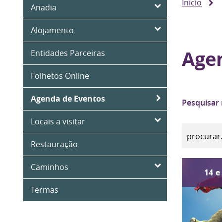
Início
Anadia
Alojamento
Age
Entidades Parceiras
Folhetos Online
Agenda de Eventos
Pesquisar
Locais a visitar
Restauração
Caminhos
14
e
Termas