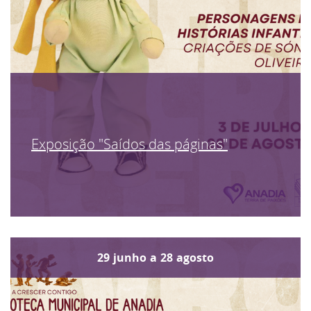
Exposição "Saídos das páginas"
29
junho
a
28
agosto