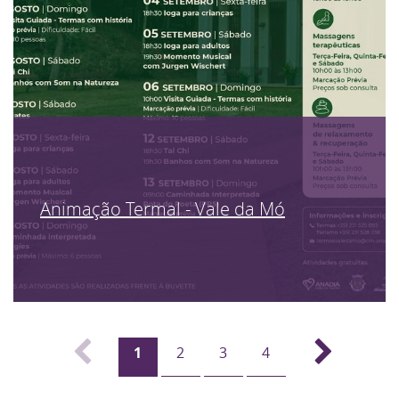
Animação Termal - Vale da Mó
1
2
3
4