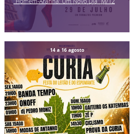
"Homem-Aranha: Um Novo Dia" M/12
14
a
16
agosto