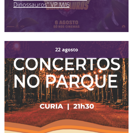
Dinossauros" VP M/6
22
agosto