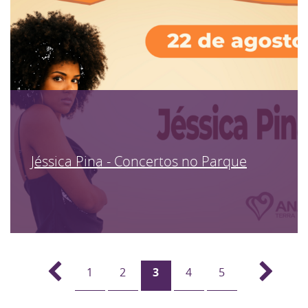
Jéssica Pina - Concertos no Parque
1
2
3
4
5