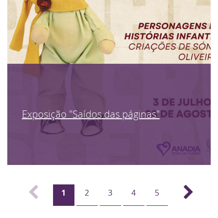
Exposição "Saídos das páginas"
1
2
3
4
5