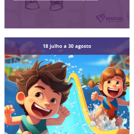
18
julho
a
30
agosto