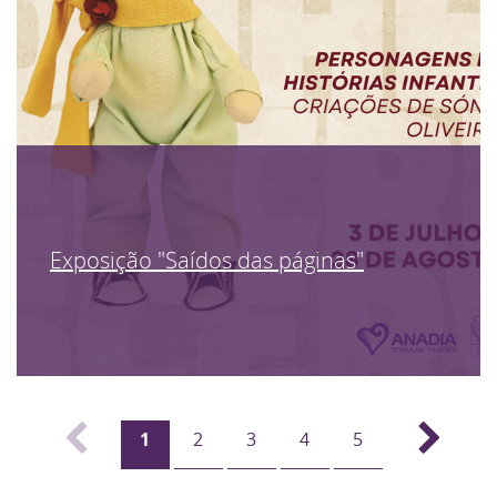
Exposição "Saídos das páginas"
1
2
3
4
5