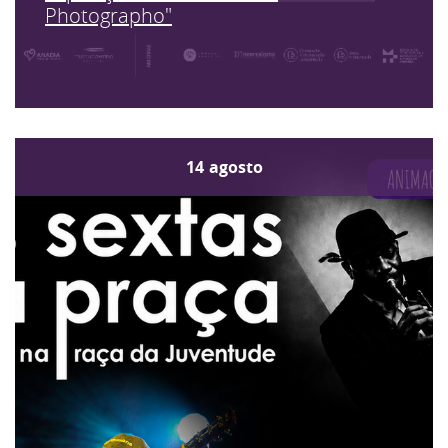
Photographo"
14
agosto