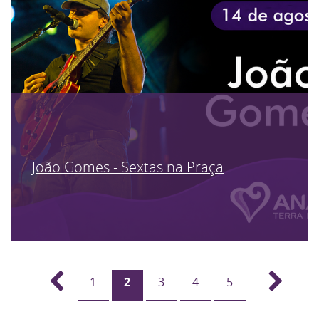
João Gomes - Sextas na Praça
1
2
3
4
5