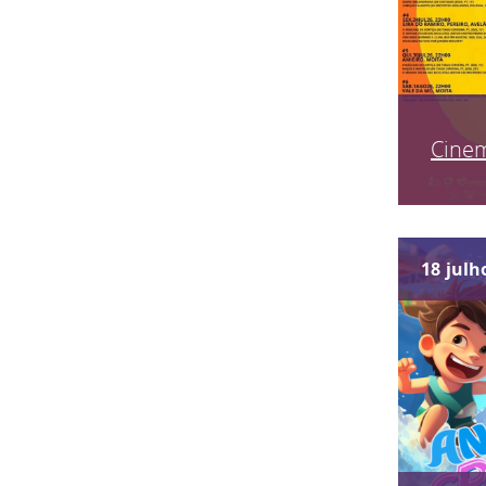
Cinem
18
julh