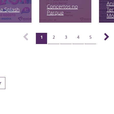
An
Concertos no
a Splash
Ter
Parque
Mó
1
2
3
4
5
r