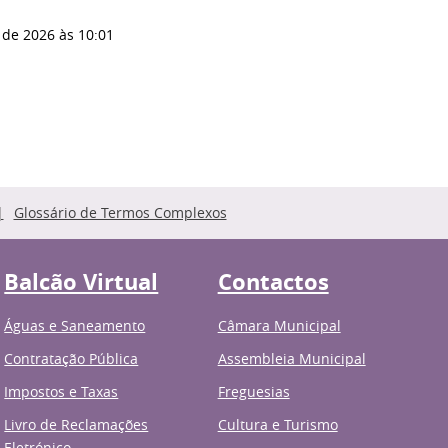
 de 2026
às 10:01
Glossário de Termos Complexos
Balcão Virtual
Contactos
Águas e Saneamento
Câmara Municipal
Contratação Pública
Assembleia Municipal
Impostos e Taxas
Freguesias
Livro de Reclamações
Cultura e Turismo
Eletrónico