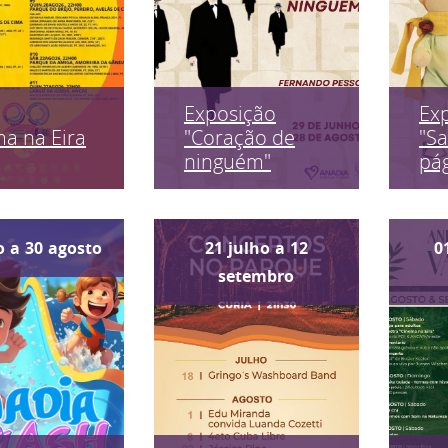
Exposição
Ex
a na Eira
"Coração de
"Sa
ninguém"
pág
o
a
30
agosto
21
julho
a
12
0
setembro