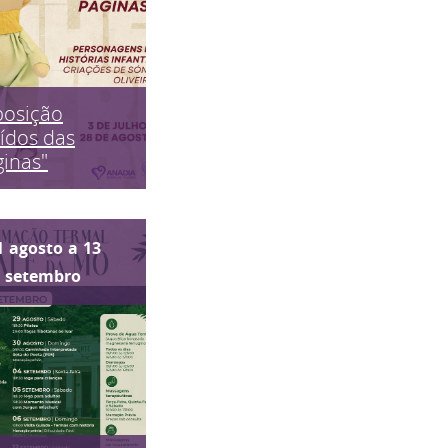
posição
ídos das
inas"
1
agosto
a
13
setembro