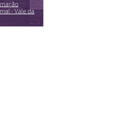
imação
mal - Vale da