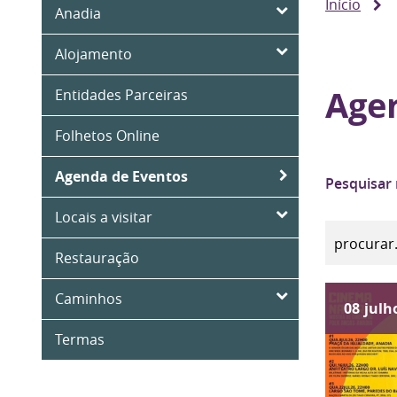
Início
Anadia
Alojamento
Age
Entidades Parceiras
Folhetos Online
Agenda de Eventos
Pesquisar
Locais a visitar
Restauração
Caminhos
08
julh
Termas