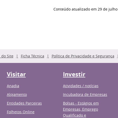
Conteúdo atualizado em
29 de julho
do Site
Ficha Técnica
Política de Privacidade e Segurança
Visitar
Investir
Anadia
Atividades / notícias
Alojamento
Incubadora de Empresas
Entidades Parceiras
Bolsas - Estágios em
Empresas, Emprego
Folhetos Online
Qualificado e