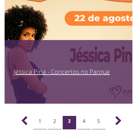
Jéssica Pina - Concertos no Parque
1
2
3
4
5