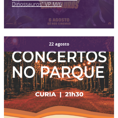
Dinossauros" VP M/6
22
agosto