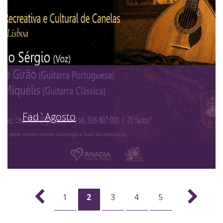
Fad`Agosto
1
2
3
4
5