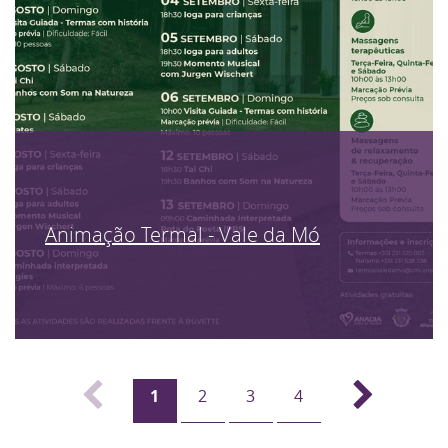
Animação Termal - Vale da Mó
1
2
3
4