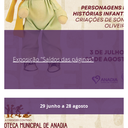
Exposição "Saídos das páginas"
29
junho
a
28
agosto