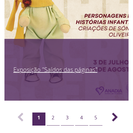
Exposição "Saídos das páginas"
1
2
3
4
5