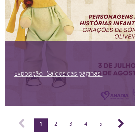
Exposição "Saídos das páginas"
1
2
3
4
5