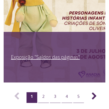
Exposição "Saídos das páginas"
1
2
3
4
5