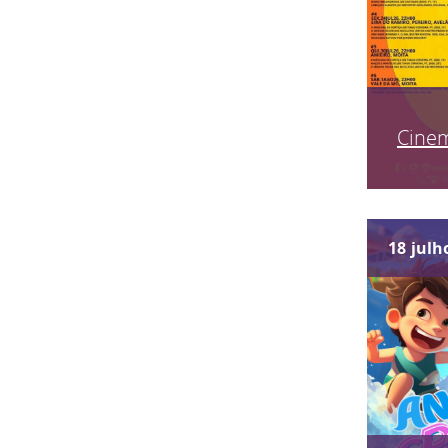
Cinem
18
julh