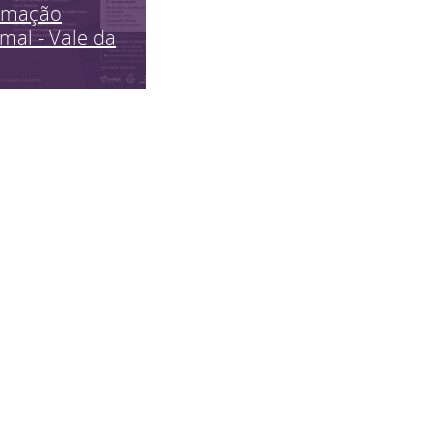
imação
mal - Vale da