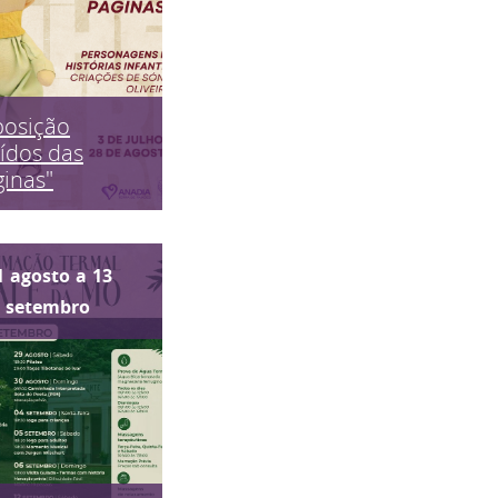
posição
ídos das
inas"
1
agosto
a
13
setembro