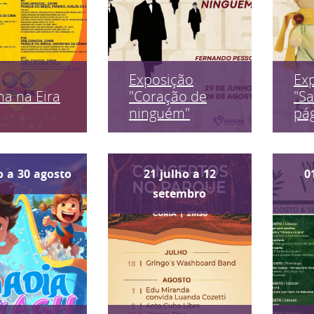
Exposição
Ex
a na Eira
"Coração de
"Sa
ninguém"
pág
o
a
30
agosto
21
julho
a
12
0
setembro