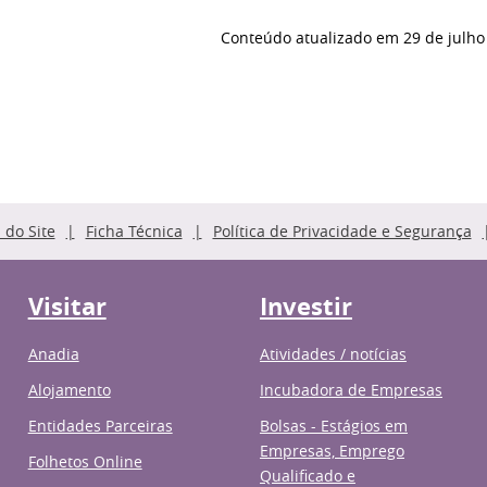
Conteúdo atualizado em
29 de julho
do Site
Ficha Técnica
Política de Privacidade e Segurança
Visitar
Investir
Anadia
Atividades / notícias
Alojamento
Incubadora de Empresas
Entidades Parceiras
Bolsas - Estágios em
Empresas, Emprego
Folhetos Online
Qualificado e