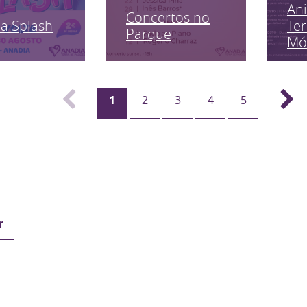
An
Concertos no
a Splash
Ter
Parque
Mó
1
2
3
4
5
r