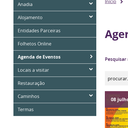
Início
Anadia
Alojamento
Age
Entidades Parceiras
Folhetos Online
Agenda de Eventos
Pesquisar
Locais a visitar
Restauração
Caminhos
08
julh
Termas