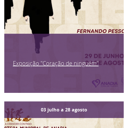
Exposição "Coração de ninguém"
03
julho
a
28
agosto