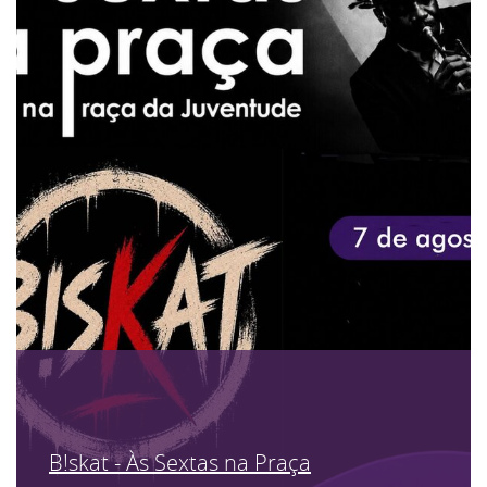
B!skat - Às Sextas na Praça