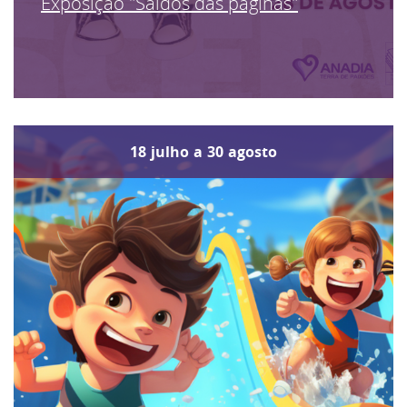
Exposição "Saídos das páginas"
18
julho
a
30
agosto