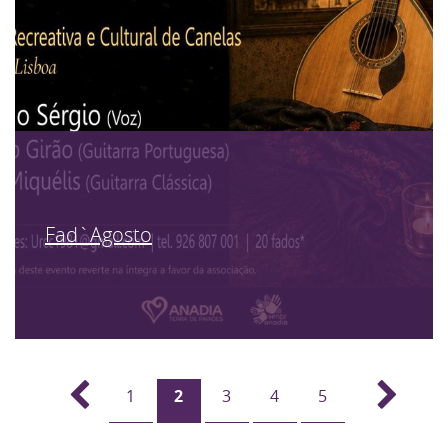
Fad`Agosto
1
2
3
4
5