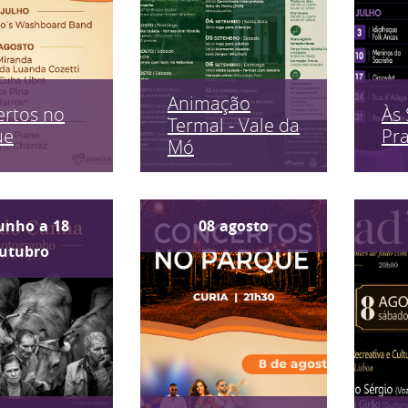
Animação
rtos no
Às 
Termal - Vale da
ue
Pr
Mó
unho
a
18
08
agosto
utubro