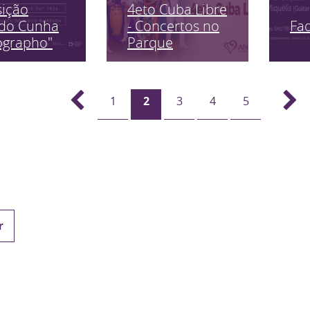
sição
4eto Cuba Libre
Fa
edo Cunha
- Concertos no
ographo"
Parque
1
2
3
4
5
r