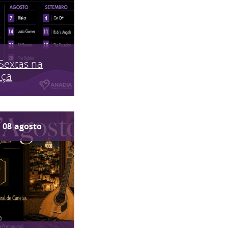
Sextas na
aça
08
agosto