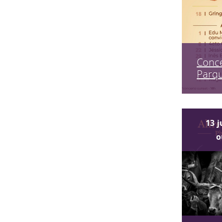
Conce
Parq
13
j
o