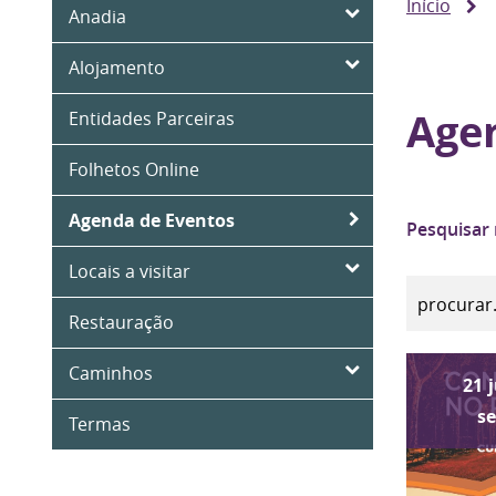
Início
Anadia
Alojamento
Age
Entidades Parceiras
Folhetos Online
Agenda de Eventos
Pesquisar
Locais a visitar
Restauração
Caminhos
21
s
Termas