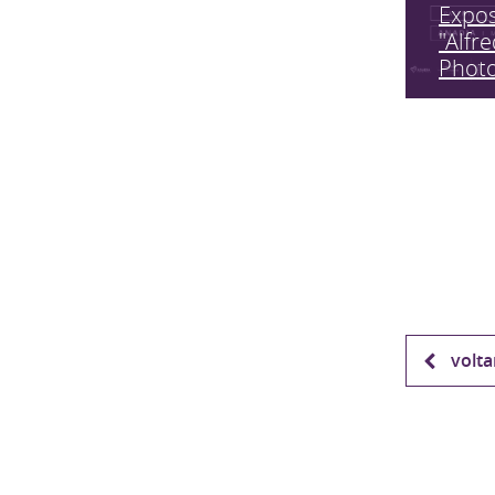
Expo
"Alfr
Phot
volta