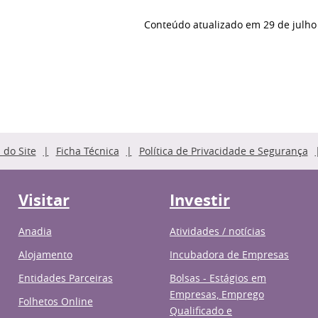
Conteúdo atualizado em
29 de julho
do Site
Ficha Técnica
Política de Privacidade e Segurança
Visitar
Investir
Anadia
Atividades / notícias
Alojamento
Incubadora de Empresas
Entidades Parceiras
Bolsas - Estágios em
Empresas, Emprego
Folhetos Online
Qualificado e