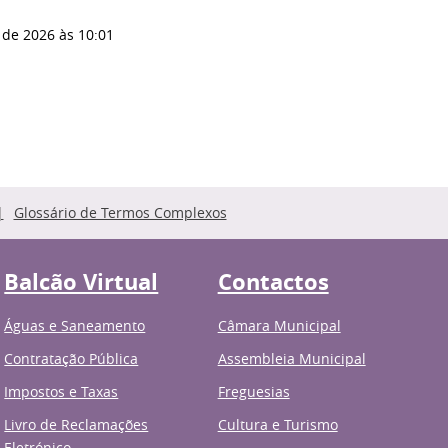
 de 2026
às 10:01
Glossário de Termos Complexos
Balcão Virtual
Contactos
Águas e Saneamento
Câmara Municipal
Contratação Pública
Assembleia Municipal
Impostos e Taxas
Freguesias
Livro de Reclamações
Cultura e Turismo
Eletrónico