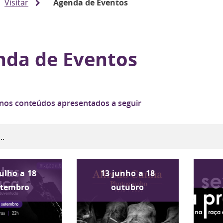
Visitar
Agenda de Eventos
nda de Eventos
 nos conteúdos apresentados a seguir
julho
a
18
13
junho
a
18
etembro
outubro