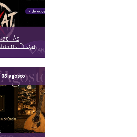
kat - Às
tas na Praça
08
agosto