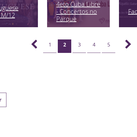
4eto Cuba Libre
uguese
Fa
- Concertos no
 M/12
Parque
1
2
3
4
5
r