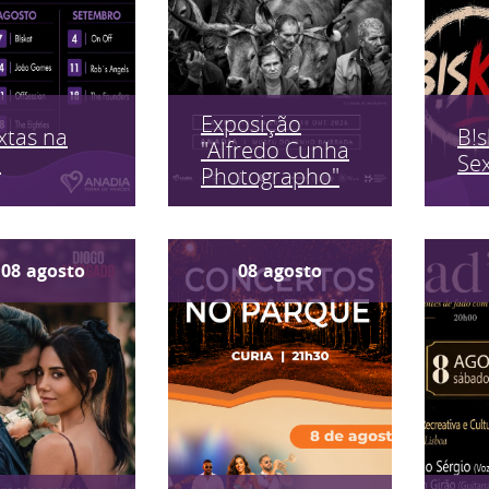
Exposição
xtas na
B!s
"Alfredo Cunha
a
Sex
Photographo"
08
agosto
08
agosto