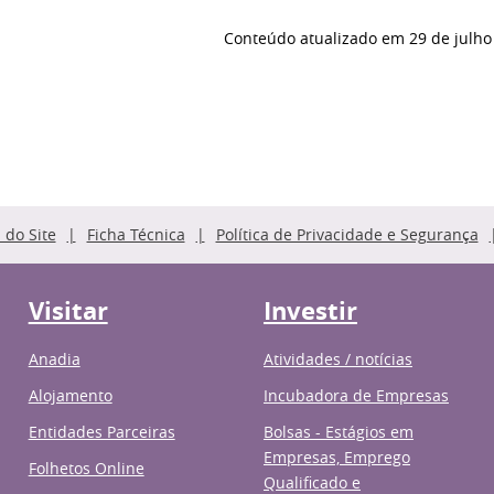
Conteúdo atualizado em
29 de julho
do Site
Ficha Técnica
Política de Privacidade e Segurança
Visitar
Investir
Anadia
Atividades / notícias
Alojamento
Incubadora de Empresas
Entidades Parceiras
Bolsas - Estágios em
Empresas, Emprego
Folhetos Online
Qualificado e