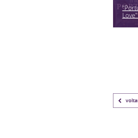
"Port
Love"
volta