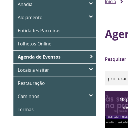
Início
Anadia
Alojamento
Age
Entidades Parceiras
Folhetos Online
Agenda de Eventos
Pesquisar
Locais a visitar
Restauração
Caminhos
10
s
Termas