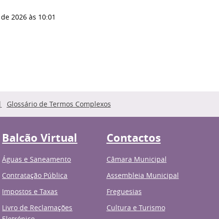
 de 2026
às 10:01
Glossário de Termos Complexos
Balcão Virtual
Contactos
Águas e Saneamento
Câmara Municipal
Contratação Pública
Assembleia Municipal
Impostos e Taxas
Freguesias
Livro de Reclamações
Cultura e Turismo
Eletrónico