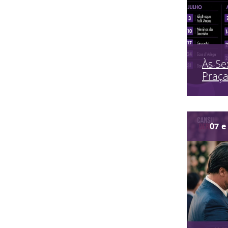
Às Se
Praç
07
e