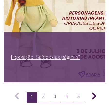
Exposição "Saídos das páginas"
1
2
3
4
5