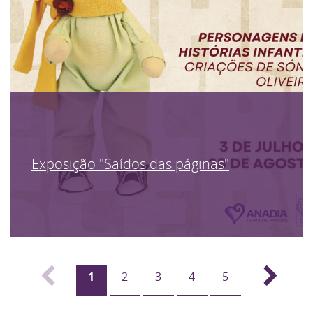
Exposição "Saídos das páginas"
1
2
3
4
5