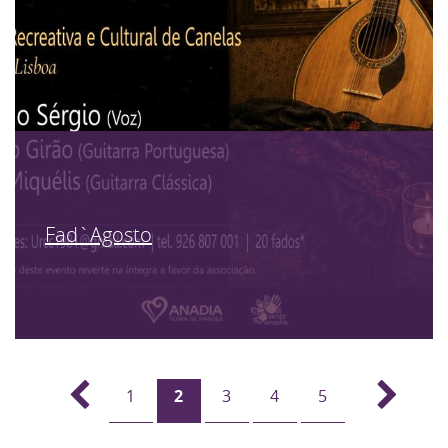
Fad`Agosto
1
2
3
4
5