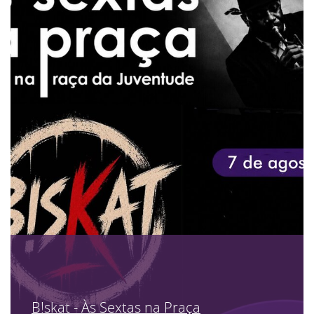
B!skat - Às Sextas na Praça