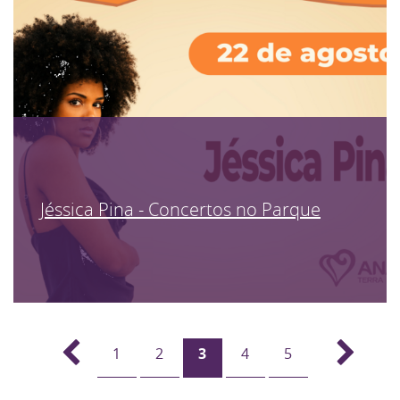
Jéssica Pina - Concertos no Parque
1
2
3
4
5