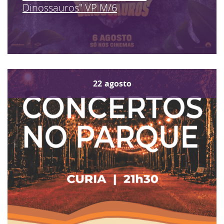
Dinossauros" VP M/6
22
agosto