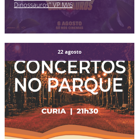
Dinossauros" VP M/6
22
agosto