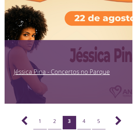
Jéssica Pina - Concertos no Parque
1
2
3
4
5