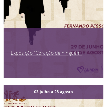
Exposição "Coração de ninguém"
03
julho
a
28
agosto