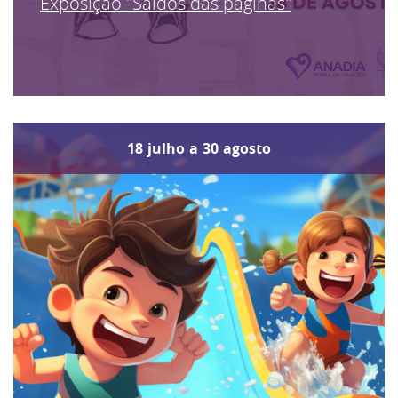
Exposição "Saídos das páginas"
18
julho
a
30
agosto