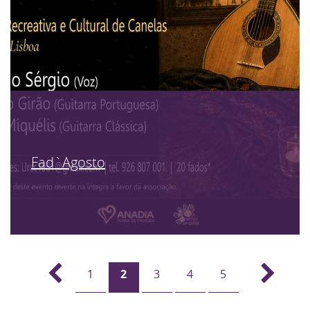
Fad`Agosto
1
2
3
4
5