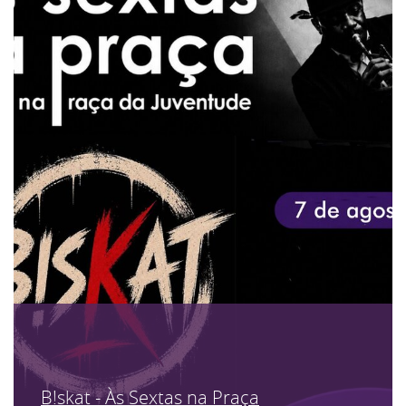
B!skat - Às Sextas na Praça