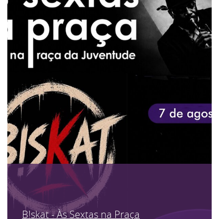
B!skat - Às Sextas na Praça