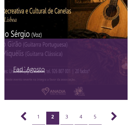
Fad`Agosto
1
2
3
4
5