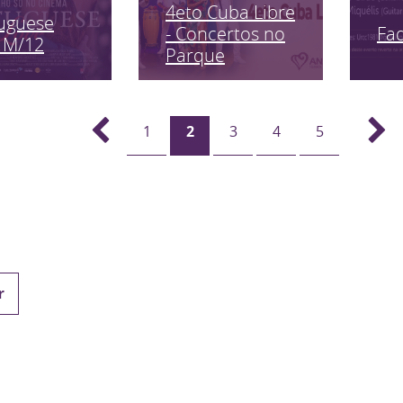
4eto Cuba Libre
uguese
Fa
- Concertos no
 M/12
Parque
1
2
3
4
5
r