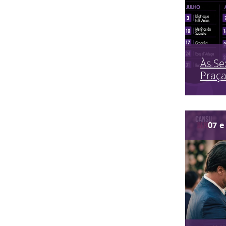
Às Se
Praç
07
e