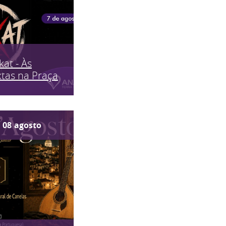
kat - Às
tas na Praça
08
agosto