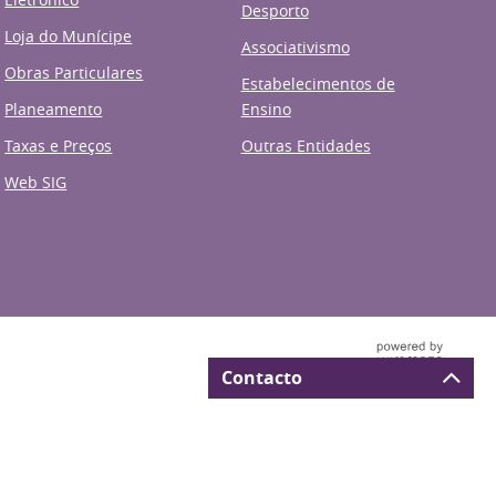
Desporto
Loja do Munícipe
Associativismo
Obras Particulares
Estabelecimentos de
Planeamento
Ensino
Taxas e Preços
Outras Entidades
Web SIG
Contacto
Deverá preencher todos os
al de Municípios
Acessibilidade
*
campos assinalados com
.