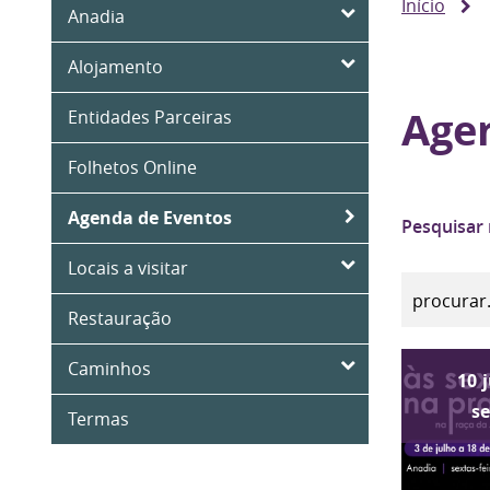
Início
Anadia
Alojamento
Age
Entidades Parceiras
Folhetos Online
Agenda de Eventos
Pesquisar
Locais a visitar
Restauração
Caminhos
10
s
Termas