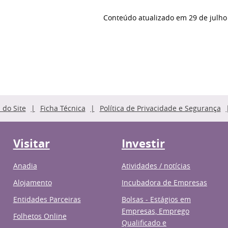
Conteúdo atualizado em
29 de julho
do Site
Ficha Técnica
Política de Privacidade e Segurança
Visitar
Investir
Anadia
Atividades / notícias
Alojamento
Incubadora de Empresas
Entidades Parceiras
Bolsas - Estágios em
Empresas, Emprego
Folhetos Online
Qualificado e