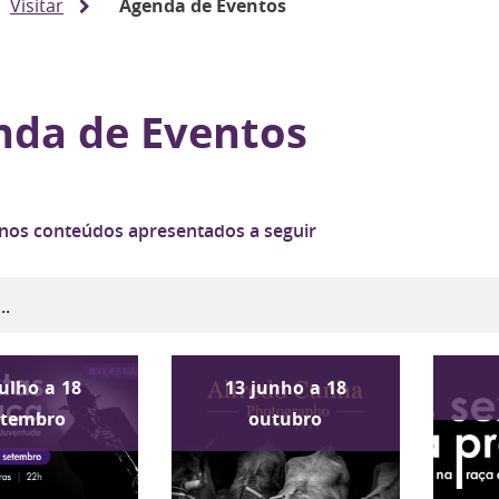
Visitar
Agenda de Eventos
nda de Eventos
 nos conteúdos apresentados a seguir
julho
a
18
13
junho
a
18
etembro
outubro