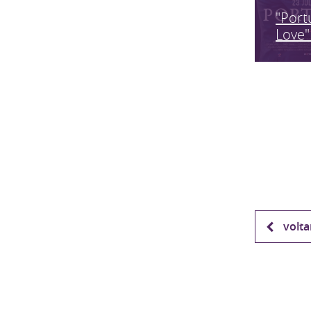
"Port
Love"
volta