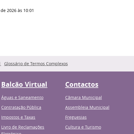
 de 2026
às 10:01
Glossário de Termos Complexos
Balcão Virtual
Contactos
Águas e Saneamento
Câmara Municipal
Contratação Pública
Assembleia Municipal
Impostos e Taxas
Freguesias
Livro de Reclamações
Cultura e Turismo
Eletrónico