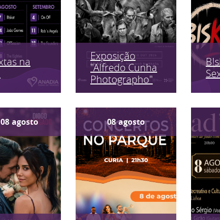
Exposição
xtas na
B!s
"Alfredo Cunha
a
Sex
Photographo"
08
agosto
08
agosto