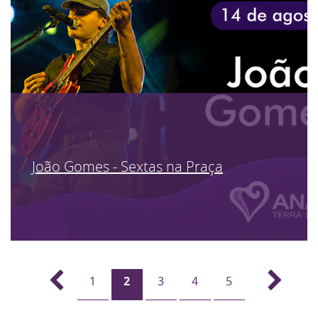
João Gomes - Sextas na Praça
1
2
3
4
5