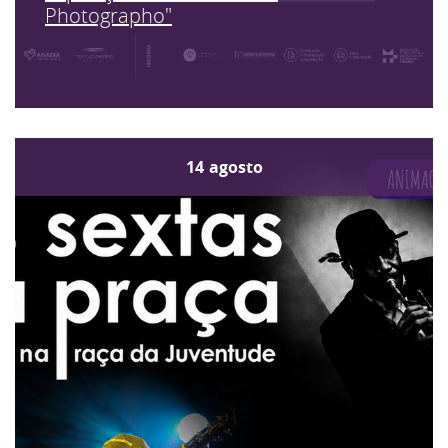
Photographo"
14
agosto