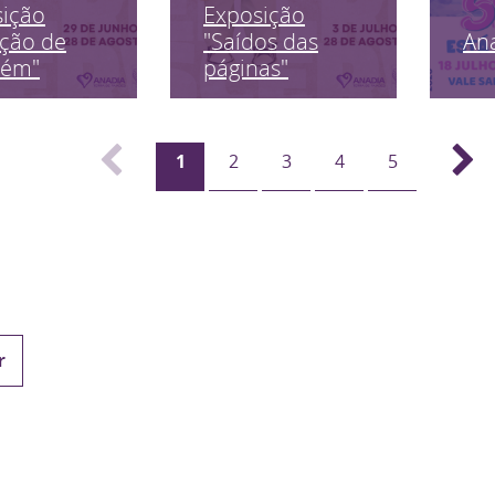
sição
Exposição
An
ção de
"Saídos das
uém"
páginas"
1
2
3
4
5
r