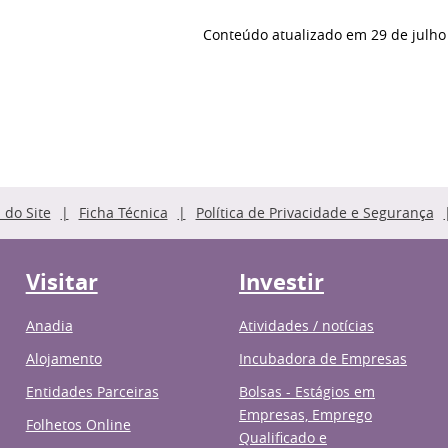
Conteúdo atualizado em
29 de julho
do Site
Ficha Técnica
Política de Privacidade e Segurança
Visitar
Investir
Anadia
Atividades / notícias
Alojamento
Incubadora de Empresas
Entidades Parceiras
Bolsas - Estágios em
Empresas, Emprego
Folhetos Online
Qualificado e