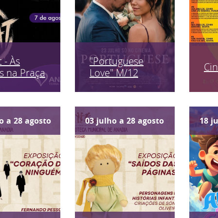
 - Às
"Portuguese
Ci
s na Praça
Love" M/12
o
a
28
agosto
03
julho
a
28
agosto
18
j