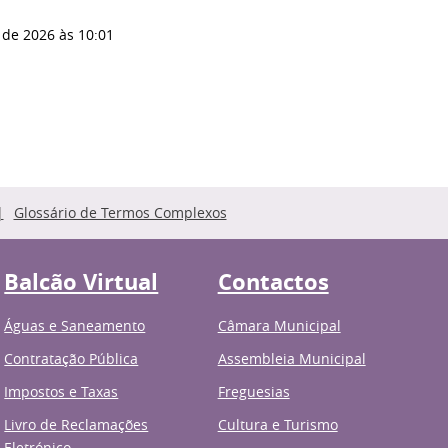
 de 2026
às 10:01
Glossário de Termos Complexos
Balcão Virtual
Contactos
Águas e Saneamento
Câmara Municipal
Contratação Pública
Assembleia Municipal
Impostos e Taxas
Freguesias
Livro de Reclamações
Cultura e Turismo
Eletrónico