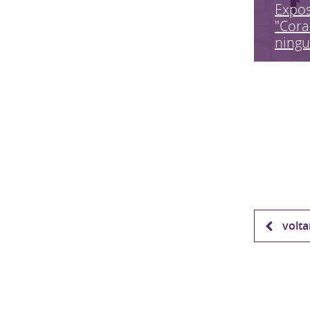
Expo
"Cora
ning
volta