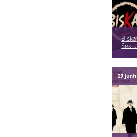
B!skat
Sexta
29
junh