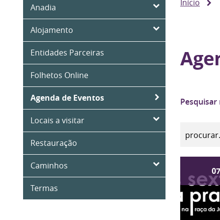
Início
Anadia
Alojamento
Age
Entidades Parceiras
Folhetos Online
Agenda de Eventos
Pesquisar
Locais a visitar
Restauração
Caminhos
0
Termas