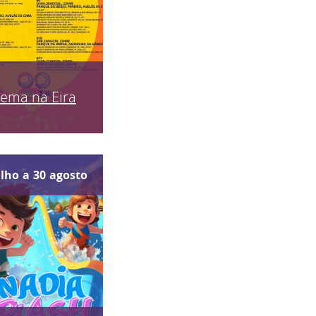
nema na Eira
ulho
a
30
agosto