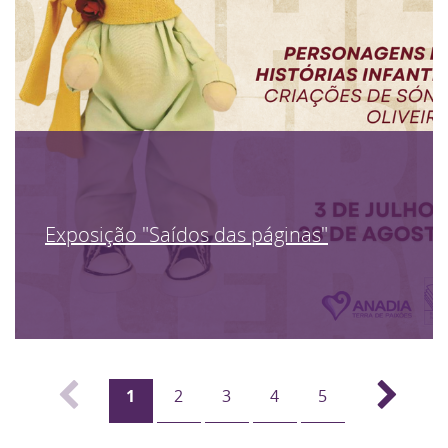
Exposição "Saídos das páginas"
1
2
3
4
5