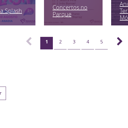
An
Concertos no
a Splash
Ter
Parque
Mó
1
2
3
4
5
r