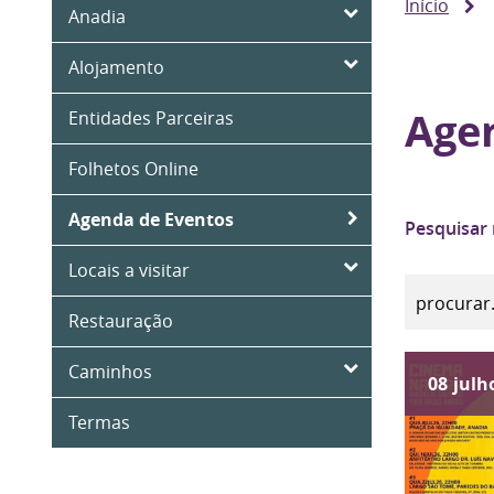
Início
Anadia
Alojamento
Age
Entidades Parceiras
Folhetos Online
Agenda de Eventos
Pesquisar
Locais a visitar
Restauração
Caminhos
08
julh
Termas