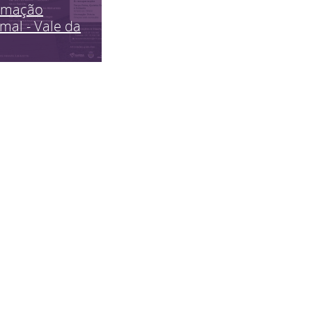
imação
mal - Vale da