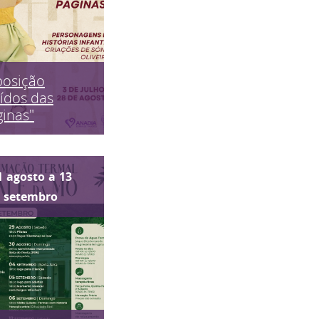
posição
ídos das
inas"
1
agosto
a
13
setembro