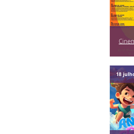
Cinem
18
julh