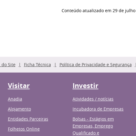
Conteúdo atualizado em
29 de julho
do Site
Ficha Técnica
Política de Privacidade e Segurança
Visitar
Investir
Anadia
Atividades / notícias
Alojamento
Incubadora de Empresas
Entidades Parceiras
Bolsas - Estágios em
Empresas, Emprego
Folhetos Online
Qualificado e