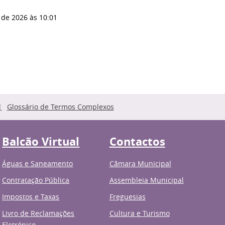
 de 2026
às 10:01
Glossário de Termos Complexos
Balcão Virtual
Contactos
Águas e Saneamento
Câmara Municipal
Contratação Pública
Assembleia Municipal
Impostos e Taxas
Freguesias
Livro de Reclamações
Cultura e Turismo
Eletrónico