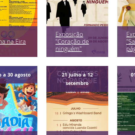
Exposição
Ex
a na Eira
"Coração de
"Sa
ninguém"
pág
o
a
30
agosto
21
julho
a
12
0
setembro