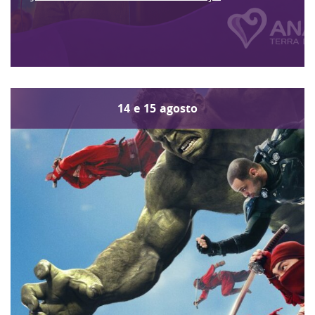
14
e
15
agosto