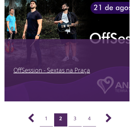
OffSession - Sextas na Praça
1
2
3
4