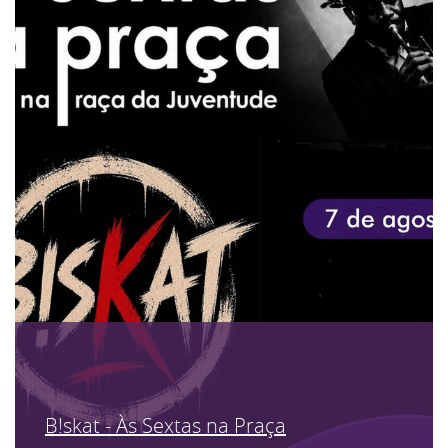
B!skat - Às Sextas na Praça