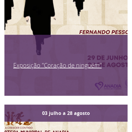
Exposição "Coração de ninguém"
03
julho
a
28
agosto