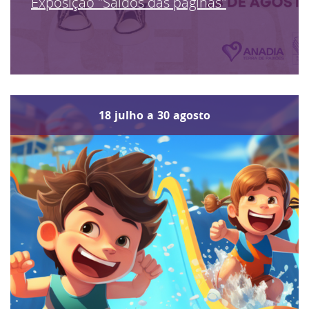
Exposição "Saídos das páginas"
18
julho
a
30
agosto