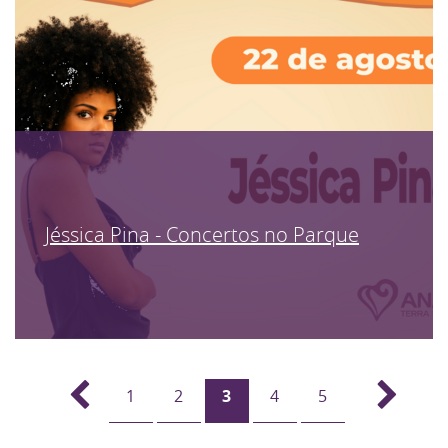
Jéssica Pina - Concertos no Parque
1
2
3
4
5