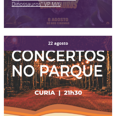
Dinossauros" VP M/6
22
agosto