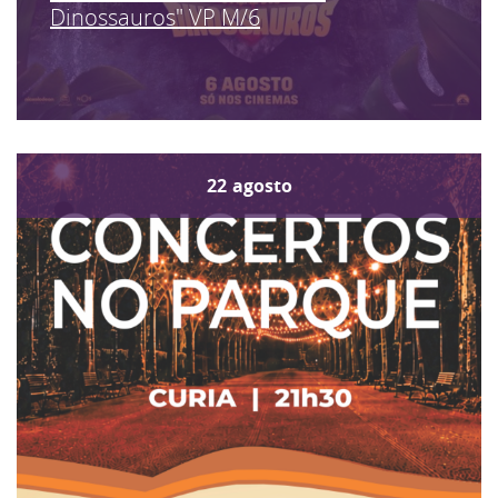
Dinossauros" VP M/6
22
agosto