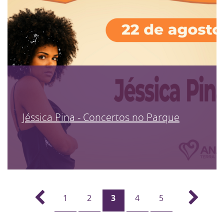
Jéssica Pina - Concertos no Parque
1
2
3
4
5