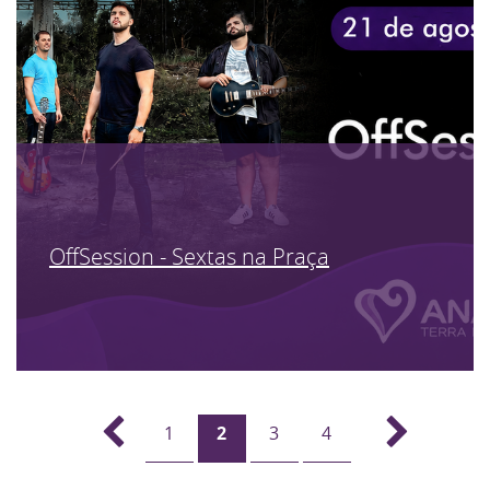
OffSession - Sextas na Praça
1
2
3
4