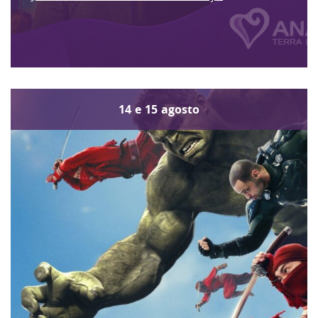
14
e
15
agosto