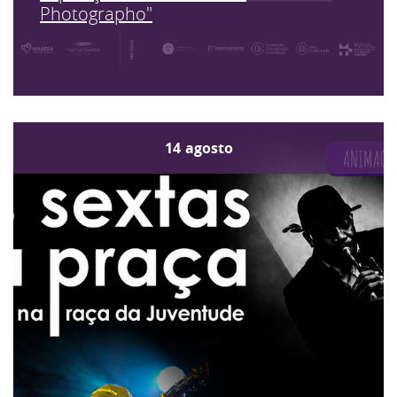
Photographo"
14
agosto