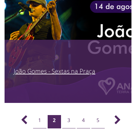
João Gomes - Sextas na Praça
1
2
3
4
5