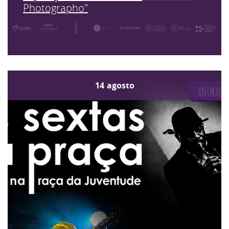
Photographo"
14
agosto