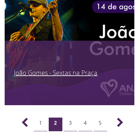
João Gomes - Sextas na Praça
1
2
3
4
5