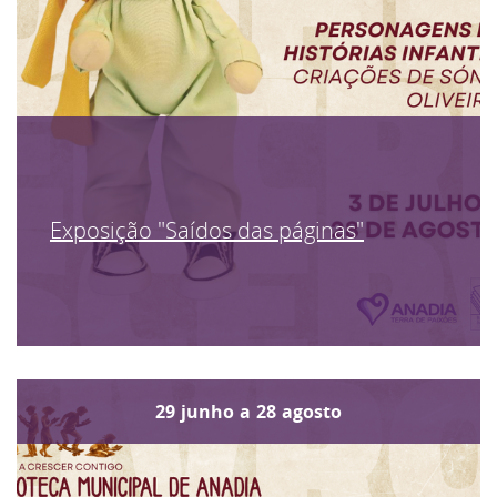
Exposição "Saídos das páginas"
29
junho
a
28
agosto