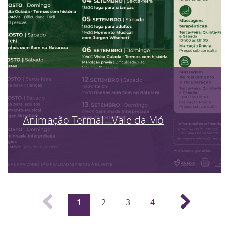
Animação Termal - Vale da Mó
1
2
3
4