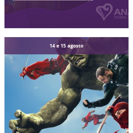
14
e
15
agosto