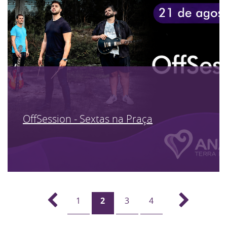
OffSession - Sextas na Praça
1
2
3
4