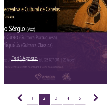
Fad`Agosto
1
2
3
4
5