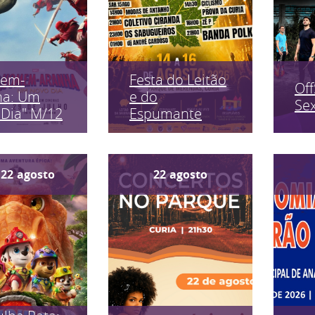
em-
Festa do Leitão
Off
ha: Um
e do
Sex
Dia" M/12
Espumante
22
agosto
22
agosto