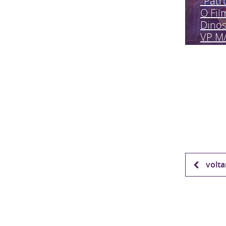
"Patr
O Fil
Dinos
VP M
volta