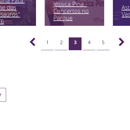
ulha Pata:
Jéssica Pina -
As
me dos
Concertos no
Ve
sauros"
Parque
/6
1
2
3
4
5
r