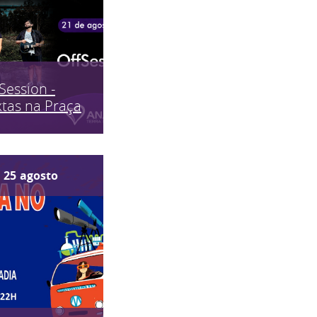
Session -
tas na Praça
25
agosto