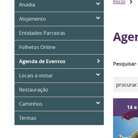
Início
Anadia
Alojamento
Age
Entidades Parceiras
Folhetos Online
Agenda de Eventos
Pesquisar
Locais a visitar
Restauração
Caminhos
14
e
Termas