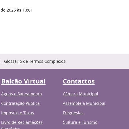
 de 2026
às 10:01
Glossário de Termos Complexos
Balcão Virtual
Contactos
Águas e Saneamento
Câmara Municipal
Contratação Pública
Assembleia Municipal
Impostos e Taxas
Freguesias
Livro de Reclamações
Cultura e Turismo
Eletrónico