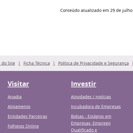
Conteúdo atualizado em
29 de julho
do Site
Ficha Técnica
Política de Privacidade e Segurança
Visitar
Investir
Anadia
Atividades / notícias
Alojamento
Incubadora de Empresas
Entidades Parceiras
Bolsas - Estágios em
Empresas, Emprego
Folhetos Online
Qualificado e