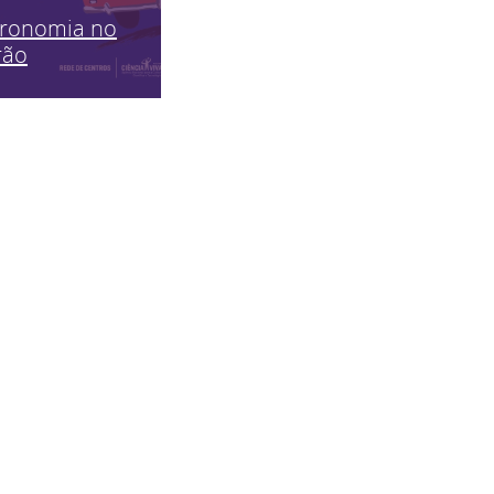
tronomia no
rão