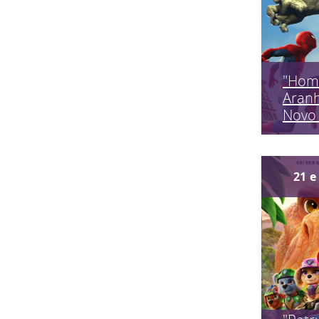
"Hom
Aran
Novo 
21
e