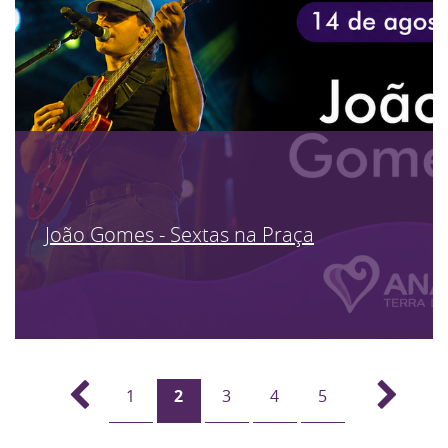
João Gomes - Sextas na Praça
1
2
3
4
5