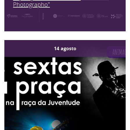
Photographo"
14
agosto