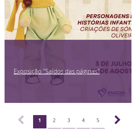
Exposição "Saídos das páginas"
1
2
3
4
5