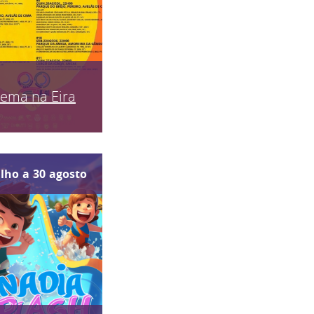
nema na Eira
ulho
a
30
agosto