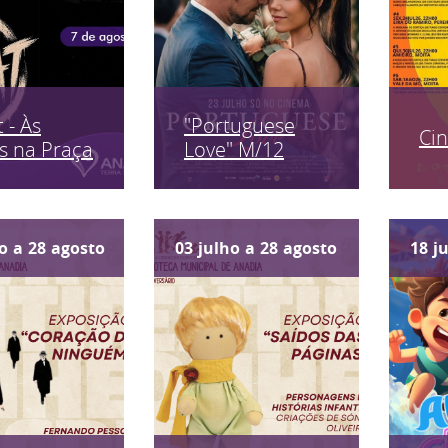
 - Às
"Portuguese
Ci
s na Praça
Love" M/12
o
a
28
agosto
03
julho
a
28
agosto
18
j