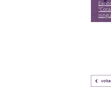
Expo
"Cora
ning
volta