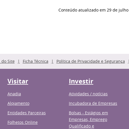
Conteúdo atualizado em
29 de julho
do Site
Ficha Técnica
Política de Privacidade e Segurança
Visitar
Investir
Anadia
Atividades / notícias
Alojamento
Incubadora de Empresas
Entidades Parceiras
Bolsas - Estágios em
Empresas, Emprego
Folhetos Online
Qualificado e