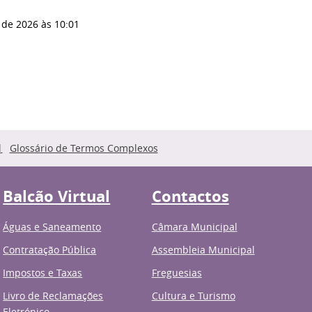
 de 2026
às 10:01
Glossário de Termos Complexos
Balcão Virtual
Contactos
Águas e Saneamento
Câmara Municipal
Contratação Pública
Assembleia Municipal
Impostos e Taxas
Freguesias
Livro de Reclamações
Cultura e Turismo
Eletrónico