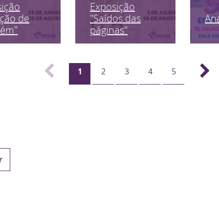
sição
Exposição
An
ção de
"Saídos das
uém"
páginas"
1
2
3
4
5
r