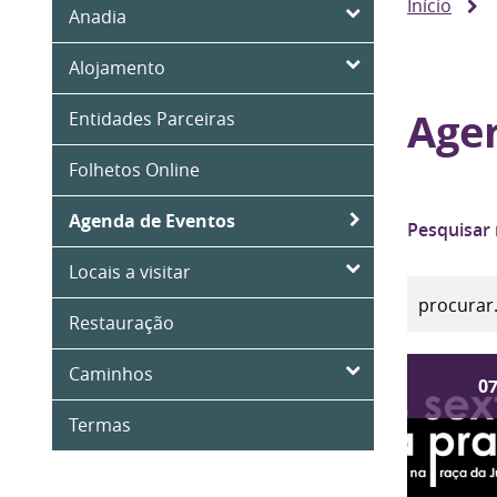
Início
Anadia
Alojamento
Age
Entidades Parceiras
Folhetos Online
Agenda de Eventos
Pesquisar
Locais a visitar
Restauração
Caminhos
0
Termas