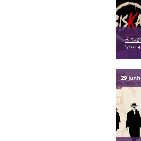
B!skat
Sexta
29
junh