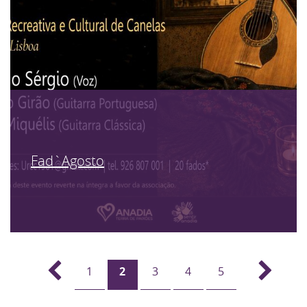
Fad`Agosto
1
2
3
4
5